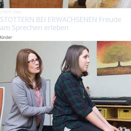
Zoom
View
STOTTERN BEI ERWACHSENEN Freude
am Sprechen erleben
Kinder